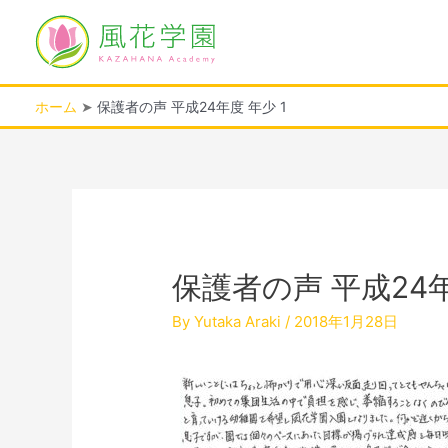
内
容
を
ス
キ
ホーム
保護者の声 平成24年度 年少 1
ッ
プ
投
稿
ナ
ビ
保護者の声 平成24年
ゲ
ー
By
Yutaka Araki
/
2018年1月28日
シ
ョ
ン