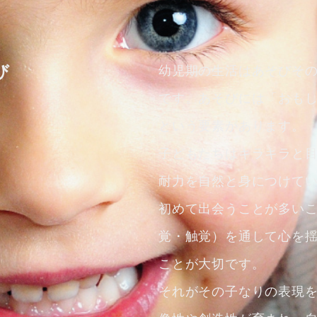
び
幼児期の生活はあそびそ
です。あそびには「おも
という要素があります。
子どもたちはキラキラと
耐力を自然と身につけて
初めて出会うことが多い
覚・触覚）を通して心を
ことが大切です。
それがその子なりの表現