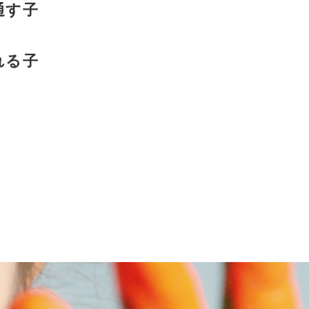
通す子
れる子