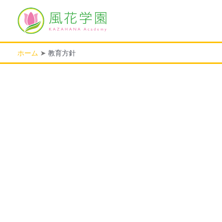
内
容
を
ス
キ
ホーム
教育方針
ッ
プ