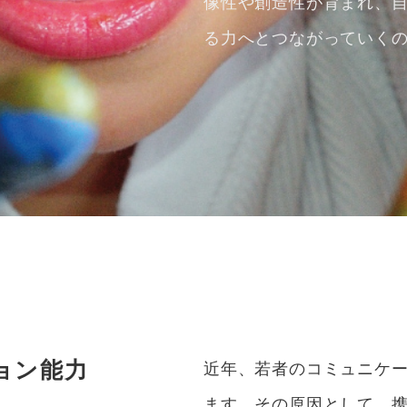
像性や創造性が育まれ、
る力へとつながっていく
ン能力​
近年、若者のコミュニケ
ます。その原因として、