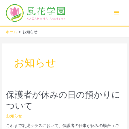
内
メ
容
を
イ
ス
キ
ン
ホーム
お知らせ
ッ
プ
メ
ニ
お知らせ
ュ
ー
保
保護者が休みの日の預かりに
護
ついて
者
が
休
お知らせ
み
これまで乳児クラスにおいて、保護者の仕事が休みの場合（ご
の