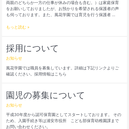
両親のどちらか一方の仕事が休みの場合も含む。）は家庭保育
日
をお願いしておりましたが、お預かりを希望される保護者の声
の
も伺っております。また、風花学園では育児を行う保護者 …
預
か
もっと読む »
り
に
つ
採用について
い
て
お知らせ
風花学園では職員を募集しています。詳細は下記リンクよりご
確認ください。採用情報はこちら
園児の募集について
お知らせ
平成30年度から認可保育園としてスタートしております。 その
ため、入園手続き等は浦安市役所 こども部保育幼稚園課まで
お問い合わせください。