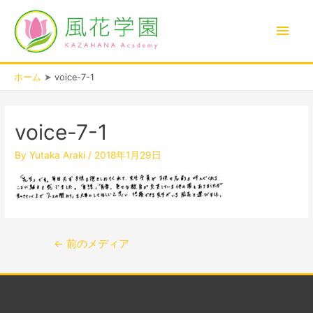
内
メ
容
を
イ
ス
キ
ン
ホーム
voice-7-1
ッ
プ
投
メ
稿
voice-7-1
ナ
ニ
ビ
By
Yutaka Araki
/
2018年1月29日
ゲ
ュ
ー
シ
ー
ョ
ン
←
前のメディア