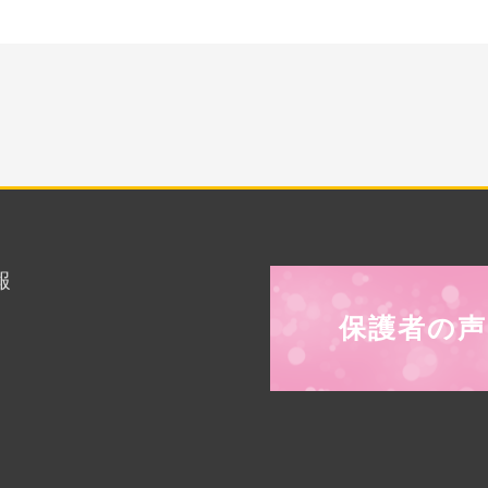
報
保護者の声