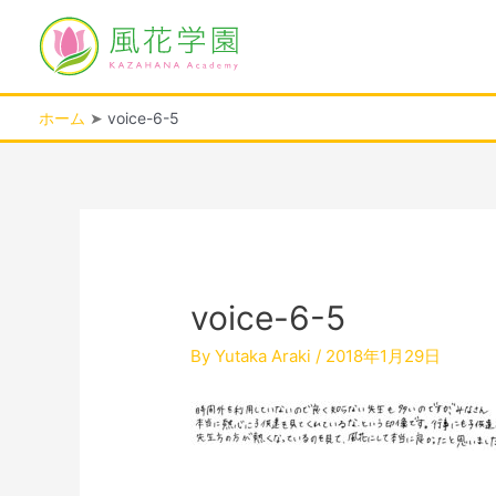
内
容
を
ス
キ
ホーム
voice-6-5
ッ
プ
投
稿
ナ
ビ
voice-6-5
ゲ
ー
By
Yutaka Araki
/
2018年1月29日
シ
ョ
ン