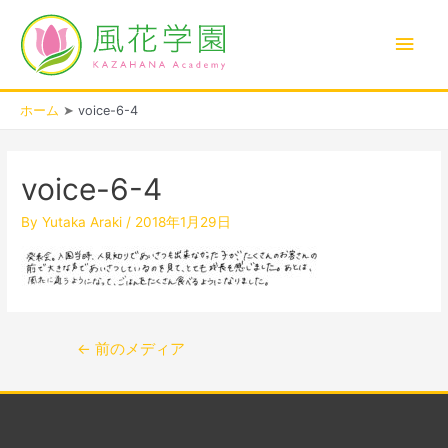
内
メ
容
を
イ
ス
キ
ン
ホーム
voice-6-4
ッ
プ
投
メ
稿
voice-6-4
ナ
ニ
ビ
By
Yutaka Araki
/
2018年1月29日
ゲ
ュ
ー
シ
ー
ョ
ン
←
前のメディア