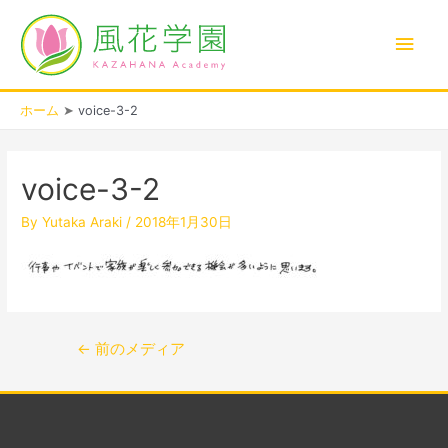
内
メ
容
を
イ
ス
キ
ン
ホーム
voice-3-2
ッ
プ
投
メ
稿
voice-3-2
ナ
ニ
ビ
By
Yutaka Araki
/
2018年1月30日
ゲ
ュ
ー
シ
ー
ョ
ン
←
前のメディア